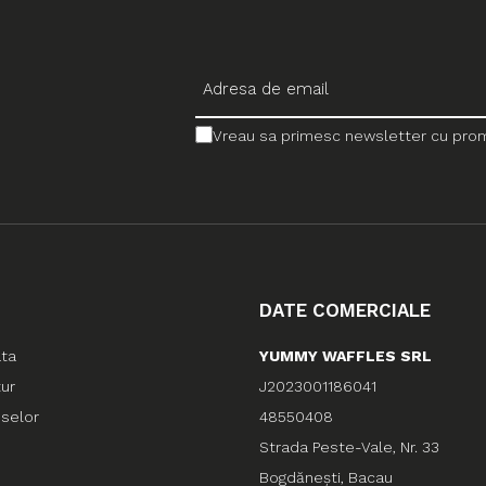
Vreau sa primesc newsletter cu promo
DATE COMERCIALE
ata
YUMMY WAFFLES SRL
tur
J2023001186041
uselor
48550408
Strada Peste-Vale, Nr. 33
Bogdănești, Bacau