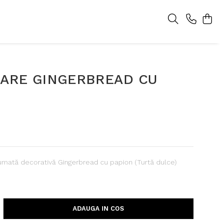
ARE GINGERBREAD CU
N
mată decorativă Gingerbread cu papion (Turtă dulce)
ADAUGA IN COS