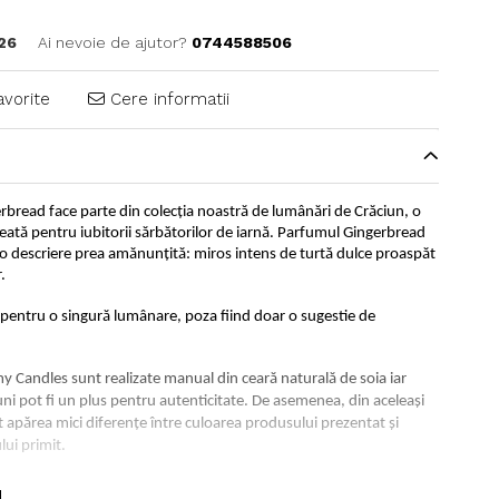
26
Ai nevoie de ajutor?
0744588506
avorite
Cere informatii
bread face parte din colecția noastră de lumânări de Crăciun, o
creată pentru iubitorii sărbătorilor de iarnă. Parfumul Gingerbread
o descriere prea amănunțită: miros intens de turtă dulce proaspăt
.
e pentru o singură lumânare, poza fiind doar o sugestie de
 Candles sunt realizate manual din ceară naturală de soia iar
uni pot fi un plus pentru autenticitate. De asemenea, din aceleași
 apărea mici diferențe între culoarea produsului prezentat și
ui primit.