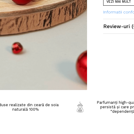
VEZI MAI MULT
Dimensiune:
6*7*
Greutate: 53 g
Informatii con
Ceara din soia 10
Culoare: alb
Review-uri
(
Parfum: Gingerb
Timp de ardere: 
Datorită design-
acestora pe un su
jur cât și pentru 
Parfumanți high-qua
use realizate din ceară de soia
persistă și care p
naturală 100%
“dependenț