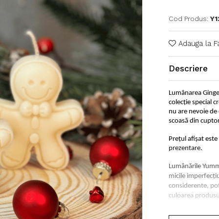
Cod Produs:
Y1
Adauga la F
Descriere
Lumânarea Ginger
colecție special 
nu are nevoie de 
scoasă din cuptor
Prețul afișat est
prezentare.
Lumânările Yummy
micile imperfecți
considerente, pot
culoarea produsul
Specificații: