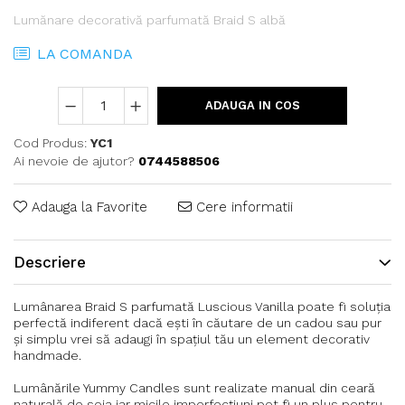
Lumănare decorativă parfumată Braid S albă
LA COMANDA
ADAUGA IN COS
Cod Produs:
YC1
Ai nevoie de ajutor?
0744588506
Adauga la Favorite
Cere informatii
Descriere
Lumânarea Braid S parfumată Luscious Vanilla poate fi soluția
perfectă indiferent dacă ești în căutare de un cadou sau pur
și simplu vrei să adaugi în spațiul tău un element decorativ
handmade.
Lumânările Yummy Candles sunt realizate manual din ceară
naturală de soia iar micile imperfecțiuni pot fi un plus pentru