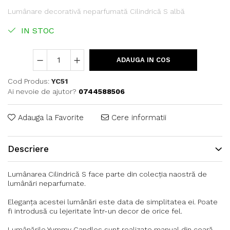
Lumânare decorativă neparfumată Cilindrică S albă
IN STOC
ADAUGA IN COS
Cod Produs:
YC51
Ai nevoie de ajutor?
0744588506
Adauga la Favorite
Cere informatii
Descriere
Lumânarea Cilindrică S face parte din colecția naostră de
lumânări neparfumate.
Eleganța acestei lumânări este data de simplitatea ei. Poate
fi introdusă cu lejeritate într-un decor de orice fel.
Lumânările Yummy Candles sunt realizate manual din ceară