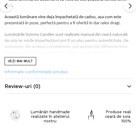
oud.
Această lumânare vine deja împachetată de cadou, așa cum este
prezentată în poze, perfectă pentru a fi oferită în dar celor dragi.
Lumânările Yummy Candles sunt realizate manual din ceară naturală
de soia iar micile imperfecțiuni pot fi un plus pentru autenticitate. De
asemenea, din aceleași considerente, pot apărea mici diferențe între
culoarea produsului prezentat și culoarea produsului primit.
VEZI MAI MULT
Specificații:
Dimensiune:
8*12.5*2.5 (l*i*h)
Informatii conformitate produs
Greutate: 225 g
Ceara din soia 100% naturală, ulei parfumat și coloranți premium
Review-uri
(0)
(non-toxici)
Culoare: alb cu sclipici
Parfum: Christmas Wish
Timp de ardere: 1-2 h
Lumânări handmade
Produse realiza
realizate în atelierul
ceară de soia na
Datorită design-ului lumânărilor decorative Yummy Candles
nostru
100%
recomandăm arderea acestora pe un suport special atât pentru
siguranța dumneavoastră și a celor din jur cât și pentru a evita
intrarea în contact a cerii cu alte suprafețe.