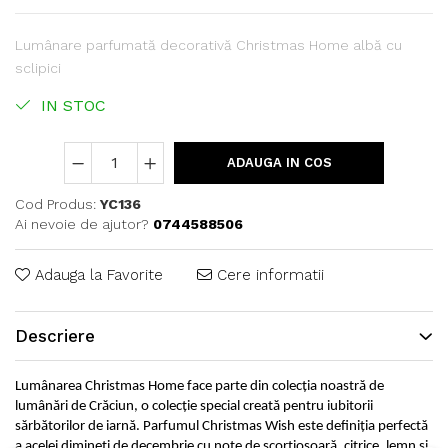
Lumânare parfumată decorativă Christmas Home albă cu
sclipici
IN STOC
ADAUGA IN COS
Cod Produs:
YC136
Ai nevoie de ajutor?
0744588506
Adauga la Favorite
Cere informatii
Descriere
Lumânarea Christmas Home face parte din colecția noastră de
lumânări de Crăciun, o colecție special creată pentru iubitorii
sărbătorilor de iarnă. Parfumul Christmas Wish este definiția perfectă
a acelei dimineți de decembrie cu note de scorțioșoară, citrice, lemn și