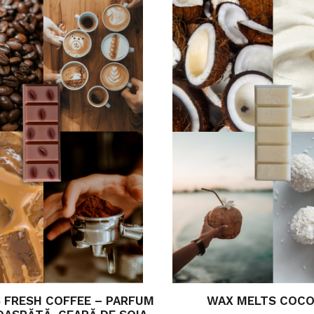
 FRESH COFFEE – PARFUM
WAX MELTS COC