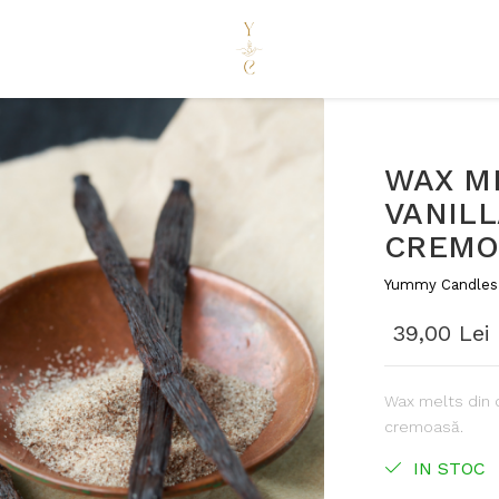
WAX ME
VANILL
CREMO
Yummy Candles
39,00 Lei
Wax melts din c
cremoasă.
IN STOC