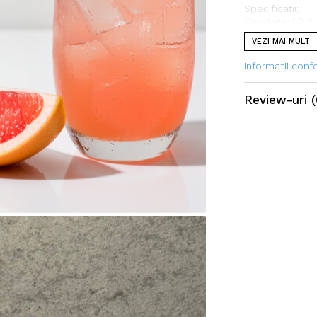
Specificații:
Greutate: 50 g
Ceara din soia 
VEZI MAI MULT
toxici)
Parfum: Pink Gra
Informatii con
Recomandare d
Review-uri
(
Pune o bucățică
lumânare tip pas
Așteaptă câtev
dorită, în urma 
Topește aceeaș
calitate a prod
Intensitatea pa
bucați de ceara
NU adăuga apă în
Pentru a îndep
vasului când es