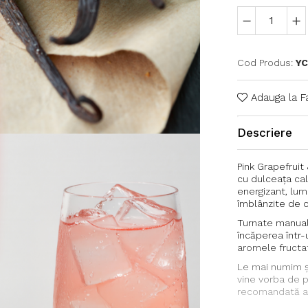
Cod Produs:
Y
Adauga la F
Descriere
Pink Grapefruit
cu dulceața cal
energizant, lum
îmblânzite de o
Turnate manual
încăperea într-
aromele fructa
Le mai numim și
vine vorba de 
recomandată a se