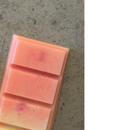
Datorită desig
topirea acestor
dumneavoastră ș
cerii cu alte su
PS: priviște cu
obervă o mică s