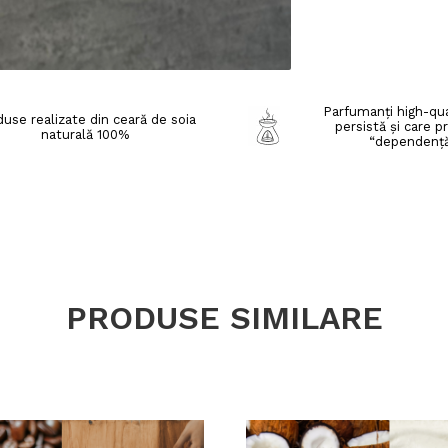
Parfumanți high-qua
use realizate din ceară de soia
persistă și care p
naturală 100%
“dependenț
PRODUSE SIMILARE