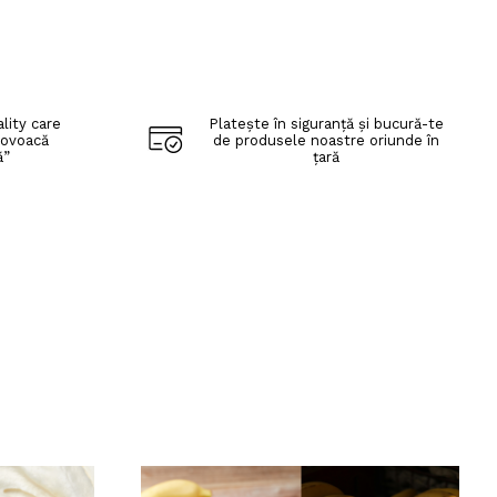
lity care
Platește în siguranță și bucură-te
rovoacă
de produsele noastre oriunde în
ă”
țară