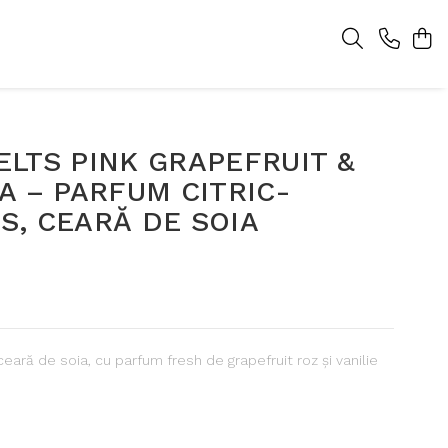
LTS PINK GRAPEFRUIT &
A – PARFUM CITRIC-
S, CEARĂ DE SOIA
eară de soia, cu parfum fresh de grapefruit roz și vanilie