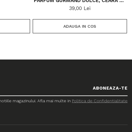
PARFUM GURMAND DULCE, CEARĂ DE
SOIA
39,00 Lei
ADAUGA IN COS
tiile magazinului. Afla mai multe in
Politica de Confidentialitate