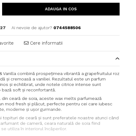
ADAUGA IN COS
C27
Ai nevoie de ajutor?
0744588506
avorite
Cere informatii
 & Vanilla combină prospețimea vibrantă a grapefruitului roz
dă și cremoasă a vaniliei. Rezultatul este un parfum
inos și echilibrat, unde notele citrice intense sunt
 bază soft și reconfortantă.
 din ceară de soia, aceste wax melts parfumează
un mod fresh și plăcut, perfecte pentru cei care iubesc
te, moderne și ușor gurmande.
 topituri de ceară și sunt preferatele noastre atunci când
parfumant de cameră, ceara naturală de soia fiind
 utiliza în interiorul încăperilor.