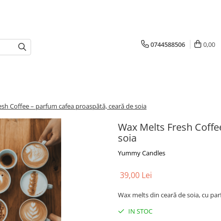
0744588506
0,00
sh Coffee – parfum cafea proaspătă, ceară de soia
Wax Melts Fresh Coffe
soia
Yummy Candles
39,00 Lei
Wax melts din ceară de soia, cu pa
IN STOC