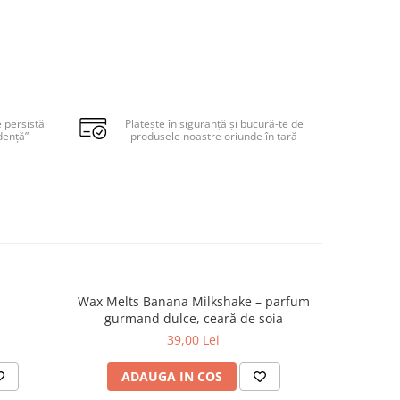
și timp.
t.
eia și
ld cu un
e persistă
Platește în siguranță și bucură-te de
dență”
produsele noastre oriunde în țară
-urilor
topirea
atât
ră și a
ta
te
Wax Melts Banana Milkshake – parfum
Wax Melts 
nică
gurmand dulce, ceară de soia
opit și
e am
39,00 Lei
ADAUGA IN COS
AD