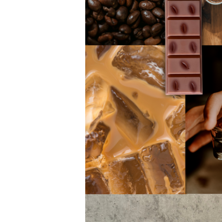
Valentine's Day
Martie
Paste