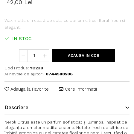
42,00 Lei
Wax melts din ceară de soia, cu parfum citrus-floral fresh și
elegant.
IN STOC
ADAUGA IN COS
Cod Produs:
YC238
Ai nevoie de ajutor?
0744588506
Adauga la Favorite
Cere informatii
Descriere
Neroli Citrus este un parfum sofisticat și luminos, inspirat de
eleganța aromelor mediteraneene. Notele fresh de citrice se
îmbină armonios cu delicatețea florilor de neroli, rezultând o