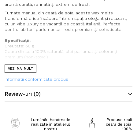
aromă curată, rafinată și extrem de fresh.
Turnate manual din ceară de soia, aceste wax melts
transformă orice încăpere într-un spațiu elegant și relaxant,
cu un vibe luxury de vacanță pe coastă italiană. Perfecte
pentru iubitorii parfumurilor fresh, premium și sofisticate.
Specificații:
Greutate: 50 g
Ceara din soia 100% naturală, ulei parfumat și coloranți
premium (non-toxici)
Parfum: Neroli Citrus
VEZI MAI MULT
Recomandare de topire: Pune o bucățică de ceară într-un vas
de aromaterapie și aprinde o lumânare tip pastilă în locul
Informatii conformitate produs
destinat. Așteaptă câteva minute pentru ca mirosul să se
răspândească în camera dorită, în urma topirii Wax Melts-ului.
Review-uri
(0)
Topește aceeași bucățică de maxim 5 ori pentru a beneficia
de aceeași calitate a produsului.
Intensitatea parfumului poate fi reglată de tine prin arderea
mai multor bucați de ceara în același timp.
Lumânări handmade
Produse realiza
NU adăuga apă în vasul utilizat.
realizate în atelierul
ceară de soia na
nostru
100%
Pentru a îndepărta ceara, recomandăm reîncălzirea acesteia