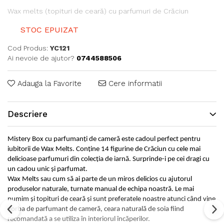
Wax melts (topituri de ceară) cu parfumuri de Crăciun
STOC EPUIZAT
Cod Produs:
YC121
Ai nevoie de ajutor?
0744588506
Adauga la Favorite
Cere informatii
Descriere
Mistery Box cu parfumanți de cameră este cadoul perfect pentru
iubitorii de Wax Melts. Conține 14 figurine de Crăciun cu cele mai
delicioase parfumuri din colecția de iarnă. Surprinde-i pe cei dragi cu
un cadou unic și parfumat.
Wax Melts sau cum să ai parte de un miros delicios cu ajutorul
produselor naturale, turnate manual de echipa noastră. Le mai
numim și topituri de ceară și sunt preferatele noastre atunci când vine
vorba de parfumant de cameră, ceara naturală de soia fiind
recomandată a se utiliza în interiorul încăperilor.