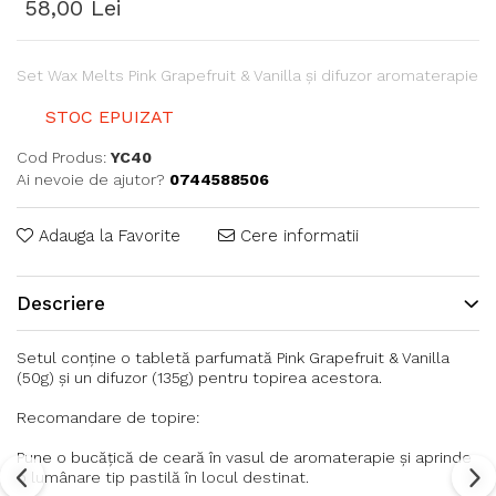
58,00 Lei
Set Wax Melts Pink Grapefruit & Vanilla și difuzor aromaterapie
STOC EPUIZAT
Cod Produs:
YC40
Ai nevoie de ajutor?
0744588506
Adauga la Favorite
Cere informatii
Descriere
Setul conține o tabletă parfumată Pink Grapefruit & Vanilla
(50g) și un difuzor (135g) pentru topirea acestora.
Recomandare de topire:
Pune o bucățică de ceară în vasul de aromaterapie și aprinde
o lumânare tip pastilă în locul destinat.