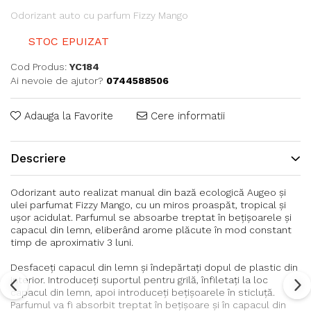
Odorizant auto cu parfum Fizzy Mango
STOC EPUIZAT
Cod Produs:
YC184
Ai nevoie de ajutor?
0744588506
Adauga la Favorite
Cere informatii
Descriere
Odorizant auto realizat manual din bază ecologică Augeo și
ulei parfumat Fizzy Mango, cu un miros proaspăt, tropical și
ușor acidulat. Parfumul se absoarbe treptat în bețișoarele și
capacul din lemn, eliberând arome plăcute în mod constant
timp de aproximativ 3 luni.
Desfaceți capacul din lemn și îndepărtați dopul de plastic din
interior. Introduceți suportul pentru grilă, înfiletați la loc
capacul din lemn, apoi introduceți bețișoarele în sticluță.
Parfumul va fi absorbit treptat în bețișoare și în capacul din