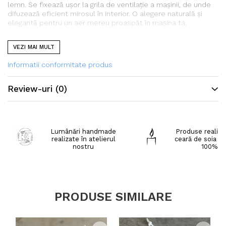
lemn. Se fixează ușor la grila de ventilație a mașinii, de unde
difuzează eficient mirosul în interior. O alegere naturală și
elegantă pentru un aer mereu proaspăt în mașina ta.
Specificații:
VEZI MAI MULT
Bază Augeo și ulei parfumat și Fizzy Mango
Conținut: 5ml
Informatii conformitate produs
Greutate totală: 55g
Dimentiune sticluță: 2.5*4.5*2.5 (l*i*h)
Review-uri
(0)
Lumânări handmade
Produse realiza
realizate în atelierul
ceară de soia na
nostru
100%
PRODUSE SIMILARE