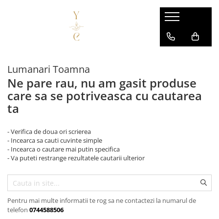
Lumanari
Wax Melts
FORME
Inspirate din parfumuri
Lumanari Toamna
Bubble
Fresh & Citrice
Ne pare rau, nu am gasit produse
Cilindrice
Florale
care sa se potriveasca cu cautarea
Floare
Lemnoase & Orientale
ta
Animale
Fructate
CULORI
Dulci & Gurmande
- Verifica de doua ori scrierea
Albe
- Incearca sa cauti cuvinte simple
Non-gurmande
Colorate
- Incearca o cautare mai putin specifica
- Va puteti restrange rezultatele cautarii ulterior
Festive / Sezoniere
Negre
EVENIMENTE
Halloween
Marturie
Pentru mai multe informatii te rog sa ne contactezi la numarul de
telefon
0744588506
Craciun