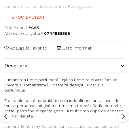
Lumânare parfumată decorativă Rose galben
STOC EPUIZAT
Cod Produs:
YC65
Ai nevoie de ajutor?
0744588506
Adauga la Favorite
Cere informatii
Descriere
Lumânarea Rose parfumată English Rose te poartă într-un
univers al romantismului datorită designului dar și a
parfumului.
Florile din ceară naturală de soia îndeplinesc un vis avut de
multe persoane: să țină mult mai mult decât florile naturale,
astfel păstrând eleganța gestului mult timp după ce acestea
au fost dăruite.
Lumânările Yummy Candles sunt realizate manual din ceară