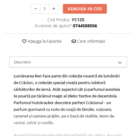
ADAUGA IN COS
Cod Produs:
YC125
Ai nevoie de ajutor?
0744588506
Adauga la Favorite
Cere informatii
Descriere
Lumânarea Ren face parte din colecția noastră de lumânări
de Crăciun, o colecție special creată pentru iubitorii
sărbătorilor de iarnă. Atât aspectul cât și parfumul acesteia
te poartă pe tărâmul magic al zilelor festive de decembrie.
Parfumul Nutckracker descriere perfect Crăciunul - un
parfum gurmand cu note de coajă de lămâie, cuișoare,
caramel și castane prăjite, pe o bază de stafide, lemn de
santal, zahăr și vanilie.
Această lumânare vine deja împachetată de cadou, așa cum