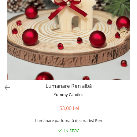
Valentine's Day
Martie
Paste
Lumanare Ren albă
Yummy Candles
53,00 Lei
Lumânare parfumată decorativă Ren
IN STOC