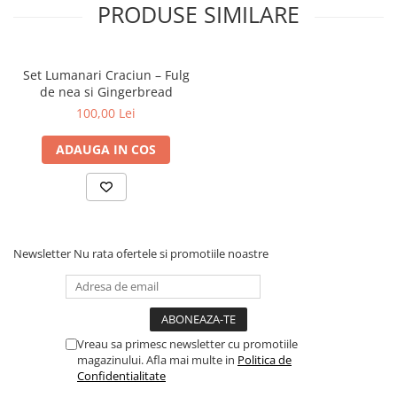
PRODUSE SIMILARE
pentru a evita intrarea în contact a cerii cu alte suprafețe.
Set Lumanari Craciun – Fulg
de nea si Gingerbread
100,00 Lei
ADAUGA IN COS
Newsletter
Nu rata ofertele si promotiile noastre
Vreau sa primesc newsletter cu promotiile
magazinului. Afla mai multe in
Politica de
Confidentialitate