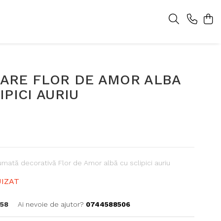
ARE FLOR DE AMOR ALBA
IPICI AURIU
mată decorativă Flor de Amor albă cu sclipici auriu
IZAT
58
Ai nevoie de ajutor?
0744588506