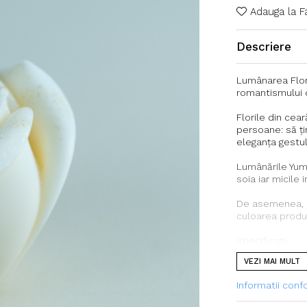
Adauga la F
Descriere
Lumânarea Flor
romantismului d
Florile din cea
persoane: să ți
eleganța gestul
Lumânările Yum
soia iar micile 
De asemenea, d
culoarea produs
Specificații:
Dimensiune: 8.5
VEZI MAI MULT
Greutate: 219 g
Ceara din soia 
Informatii con
toxici)
Culoare: alb cu 