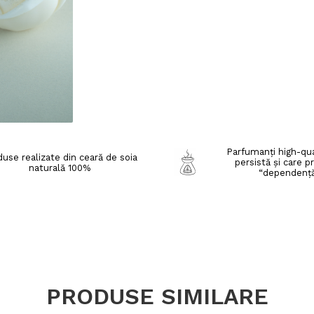
Parfumanți high-qua
use realizate din ceară de soia
persistă și care p
naturală 100%
“dependenț
PRODUSE SIMILARE