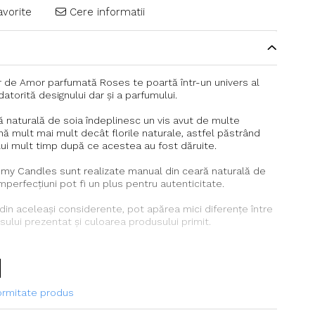
avorite
Cere informatii
 de Amor parfumată Roses te poartă într-un univers al
atorită designului dar și a parfumului.
ră naturală de soia îndeplinesc un vis avut de multe
nă mult mai mult decât florile naturale, astfel păstrând
ui mult timp după ce acestea au fost dăruite.
my Candles sunt realizate manual din ceară naturală de
imperfecțiuni pot fi un plus pentru autenticitate.
in aceleași considerente, pot apărea mici diferențe între
ului prezentat și culoarea produsului primit.
*7.5*8.5 (l*i*h)
100% naturală, ulei parfumat și coloranți premium (non-
formitate produs
sclipici auriu