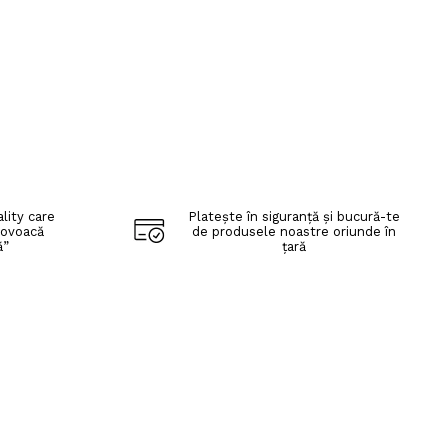
lity care
Platește în siguranță și bucură-te
rovoacă
de produsele noastre oriunde în
ă”
țară