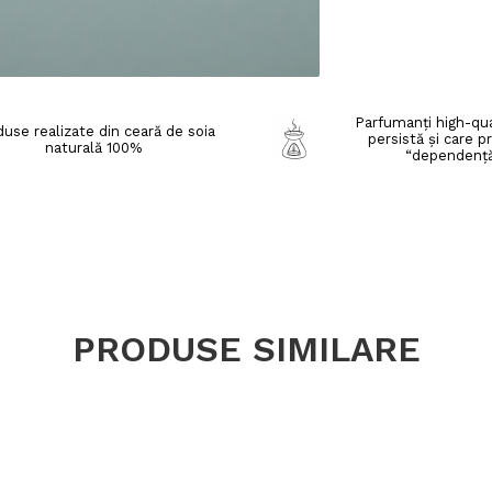
Parfumanți high-qua
use realizate din ceară de soia
persistă și care p
naturală 100%
“dependenț
PRODUSE SIMILARE