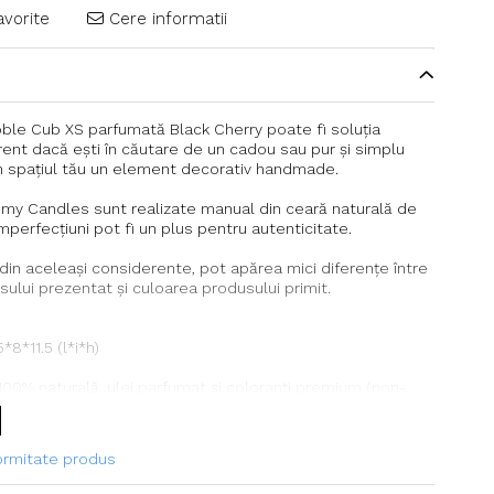
avorite
Cere informatii
le Cub XS parfumată Black Cherry poate fi soluția
rent dacă ești în căutare de un cadou sau pur și simplu
în spațiul tău un element decorativ handmade.
my Candles sunt realizate manual din ceară naturală de
imperfecțiuni pot fi un plus pentru autenticitate.
in aceleași considerente, pot apărea mici diferențe între
ului prezentat și culoarea produsului primit.
*8*11.5 (l*i*h)
100% naturală, ulei parfumat și coloranți premium (non-
herry
formitate produs
 1 h