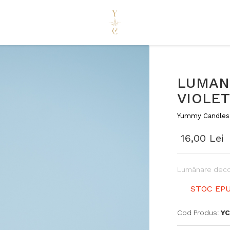
LUMAN
VIOLET
Yummy Candles
16,00 Lei
Lumânare decor
STOC EPU
Cod Produs:
Y