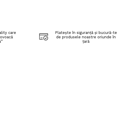
lity care
Platește în siguranță și bucură-te
rovoacă
de produsele noastre oriunde în
ă”
țară