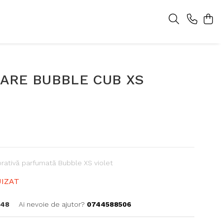
ARE BUBBLE CUB XS
ativă parfumată Bubble XS violet
IZAT
C48
Ai nevoie de ajutor?
0744588506