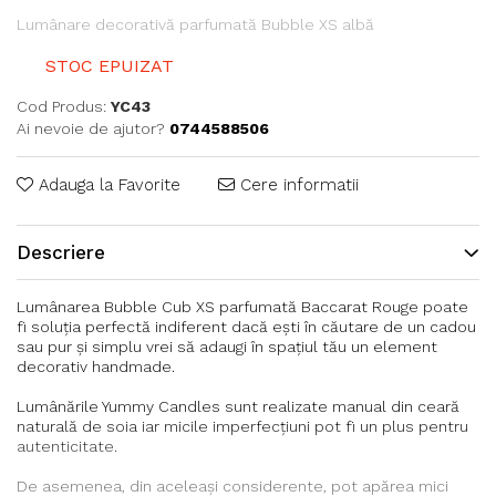
Lumânare decorativă parfumată Bubble XS albă
STOC EPUIZAT
Cod Produs:
YC43
Ai nevoie de ajutor?
0744588506
Adauga la Favorite
Cere informatii
Descriere
Lumânarea Bubble Cub XS parfumată Baccarat Rouge poate
fi soluția perfectă indiferent dacă ești în căutare de un cadou
sau pur și simplu vrei să adaugi în spațiul tău un element
decorativ handmade.
Lumânările Yummy Candles sunt realizate manual din ceară
naturală de soia iar micile imperfecțiuni pot fi un plus pentru
autenticitate.
De asemenea, din aceleași considerente, pot apărea mici