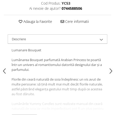
Cod Produs:
YC53
Ai nevoie de ajutor?
0744588506
Adauga la Favorite
Cere informatii
Descriere
Lumanare Bouquet
Lumânarea Bouquet parfumată Arabian Princess te poartă
într-un univers al romantismului datorită designului dar și a
parfumului.
Florile din ceară naturală de soia îndeplinesc un vis avut de
multe persoane: să țină mult mai mult decât florile naturale,
astfel păstrând eleganța gestului mult timp după ce acestea
au fost dăruite.
Lumânările Yummy Candles sunt realizate manual din ceară
naturală de soia iar micile imperfecțiuni pot fi un plus pentru
autenticitate.