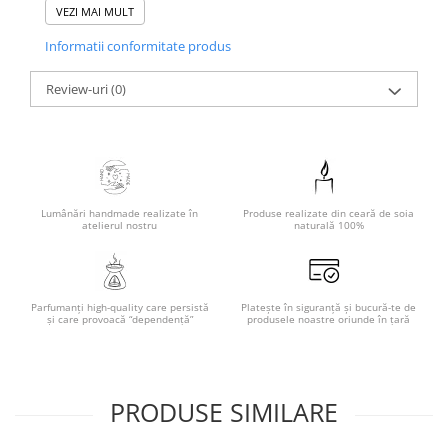
VEZI MAI MULT
De asemenea, din aceleași considerente, pot apărea mici
Informatii conformitate produs
diferențe între culoarea produsului prezentat și culoarea
produsului primit.
Review-uri
(0)
Specificații:
Dimensiune: 11.5*14*12 (l*i*h)
Greutate: 607 g
Ceara din soia 100% naturală, ulei parfumat și coloranți
premium (non-toxici)
Culoare: alb
Lumânări handmade realizate în
Produse realizate din ceară de soia
Parfum: Arabian Princess
atelierul nostru
naturală 100%
Timp de ardere: 90-100 h
Datorită design-ului lumânărilor decorative Yummy Candles
recomandăm arderea acestora pe un suport special atât
Parfumanți high-quality care persistă
Platește în siguranță și bucură-te de
pentru siguranța dumneavoastră și a celor din jur cât și
și care provoacă “dependență”
produsele noastre oriunde în țară
pentru a evita intrarea în contact a cerii cu alte suprafețe.
PRODUSE SIMILARE