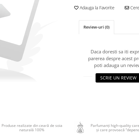
Adauga la Favorite
Cere 
Review-uri
(0)
Daca doresti sa iti exp
parerea despre acest p
poti adauga un revie
SCRIE UN REVIEW
Produse realizate din ceară de soia
Parfumanți high-quality car
naturală 100%
și care provoacă “depen