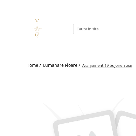
Lumanari
Wax Melts
FORME
Inspirate din parfumuri
Bubble
Fresh & Citrice
Cilindrice
Florale
Floare
Lemnoase & Orientale
Home /
Lumanare Floare /
Aranjament 19 bujoirei rosii
Animale
Fructate
CULORI
Dulci & Gurmande
Albe
Non-gurmande
Colorate
Festive / Sezoniere
Negre
EVENIMENTE
Halloween
Marturie
Craciun