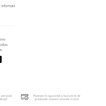
informatii
rimi
rodus
w.
e persistă
Platește în siguranță și bucură-te de
dență”
produsele noastre oriunde în țară