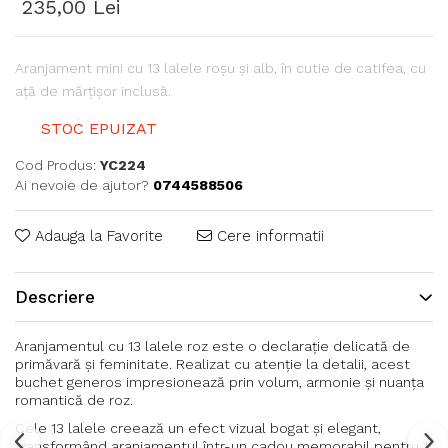
235,00 Lei
Aranjament mini cu 13 lalele roșu și alb, în cutie de catifea, cu
ață de mărțișor inclusă.
STOC EPUIZAT
Cod Produs:
YC224
Ai nevoie de ajutor?
0744588506
Adauga la Favorite
Cere informatii
Descriere
Aranjamentul cu 13 lalele roz este o declarație delicată de
primăvară și feminitate. Realizat cu atenție la detalii, acest
buchet generos impresionează prin volum, armonie și nuanța
romantică de roz.
Cele 13 lalele creează un efect vizual bogat și elegant,
transformând aranjamentul într-un cadou memorabil pentru 1